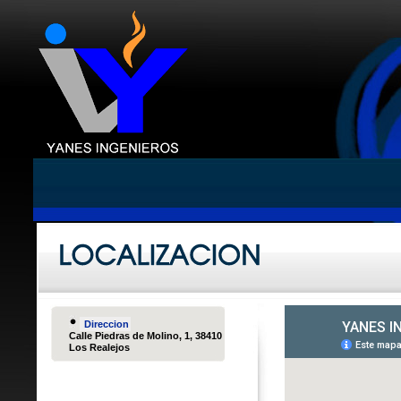
Direccion
Calle Piedras de Molino, 1, 38410
Los Realejos